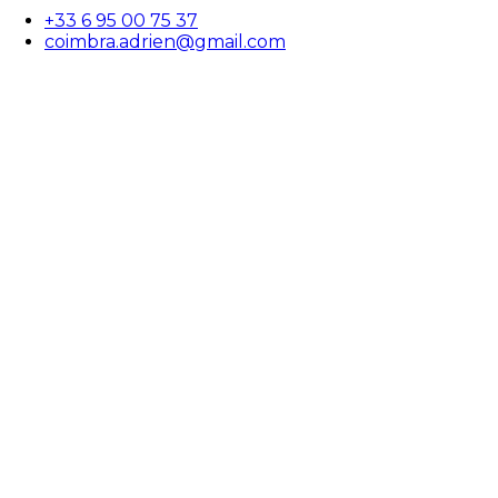
+33 6 95 00 75 37
coimbra.adrien@gmail.com