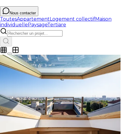
Nous contacter
Toutes
Appartement
Logement collectif
Maison
individuelle
Paysage
Tertiare