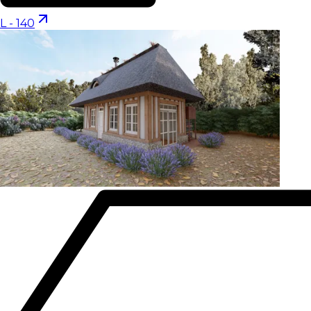
L - 140